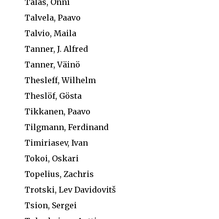
Talas, Onni
Talvela, Paavo
Talvio, Maila
Tanner, J. Alfred
Tanner, Väinö
Thesleff, Wilhelm
Theslöf, Gösta
Tikkanen, Paavo
Tilgmann, Ferdinand
Timiriasev, Ivan
Tokoi, Oskari
Topelius, Zachris
Trotski, Lev Davidovitš
Tsion, Sergei