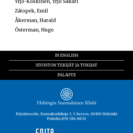
Yrjö-Koskinen, Yrjö Sakari
Zátopek, Emil
Åkerman, Harald
Österman, Hugo
IN ENGLISH
SIVUSTON TEKIJÄT JA TUKIJAT
PALAUTE
Käyntiosoite, Kansakoulukuja 3, 5. kerros, 00100 Helsinki
Puhelin (09) 586 8830