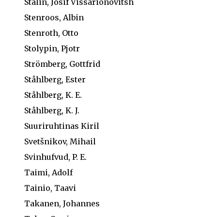
Stalin, Josif Vissarionovitsh
Stenroos, Albin
Stenroth, Otto
Stolypin, Pjotr
Strömberg, Gottfrid
Ståhlberg, Ester
Ståhlberg, K. E.
Ståhlberg, K. J.
Suuriruhtinas Kiril
Svetšnikov, Mihail
Svinhufvud, P. E.
Taimi, Adolf
Tainio, Taavi
Takanen, Johannes