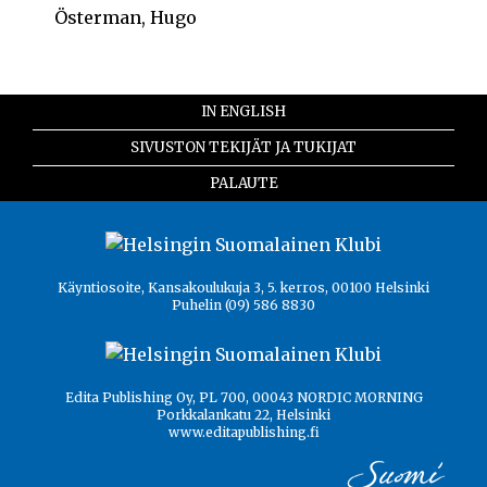
Österman, Hugo
IN ENGLISH
SIVUSTON TEKIJÄT JA TUKIJAT
PALAUTE
Käyntiosoite, Kansakoulukuja 3, 5. kerros, 00100 Helsinki
Puhelin (09) 586 8830
Edita Publishing Oy, PL 700, 00043 NORDIC MORNING
Porkkalankatu 22, Helsinki
www.editapublishing.fi