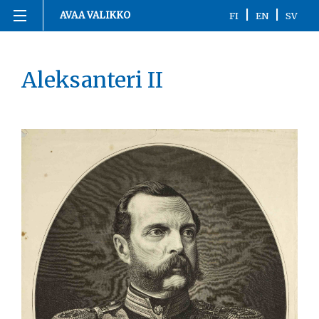
|
|
AVAA VALIKKO
FI
EN
SV
Siirry
Etusivu
sisältöön
Aleksanteri II
1863-1916
1917
1918
1919-1920
1921-2020
Kronologia
Henkilöt