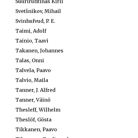
Suuriruhtinas Kiril
Svetšnikov, Mihail
Svinhufvud, P. E.
Taimi, Adolf
Tainio, Taavi
Takanen, Johannes
Talas, Onni
Talvela, Paavo
Talvio, Maila
Tanner, J. Alfred
Tanner, Väinö
Thesleff, Wilhelm
Theslöf, Gösta
Tikkanen, Paavo