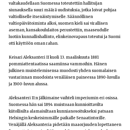
valtakaudellaan Suomessa toteutettiin hallitsijan
siunauksella suuri määrä uudistuksia, jotka loivat pohjaa
valtiolliselle itsenäistymiselle. Säännöllinen
valtiopäivätoiminta alkoi, suomen kieli sai virallisen
aseman, kansakoululaitos perustettiin, maaseudulle
luotiin kunnallishallinto, elinkeinovapaus toteutui ja Suomi
otti käyttöön oman rahan.
Keisari Aleksanteri II kuoli 13. maaliskuuta 1881
pommiattentaatissa saamiinsa vammoihin. Hänen
julkinen muistelemisensa muodosti yhden suomalaisen
vastarinnan muodoista venäläisen paineessa 1890-luvulla
ja 1900-luvun alussa.
Aleksanteri II:n jälkimaine vaihteli imperiumin eri osissa.
Suomessa hän sai 1894 muistoaan kunnioittavilta
kiitollisilta alamaisiltaan kunnianosoitukseksi patsaan
Helsingin keskeisimmälle paikalle Senaatintorille.
Venäjällä Aleksanteria pidetään maaorjuuden lopettaneen