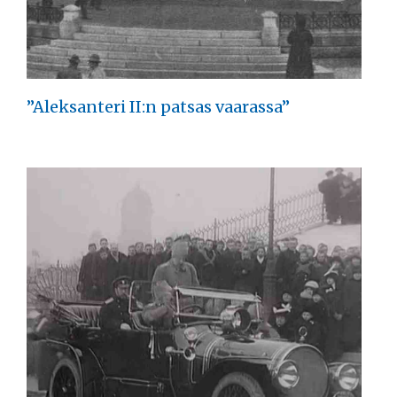
”Aleksanteri II:n patsas vaarassa”