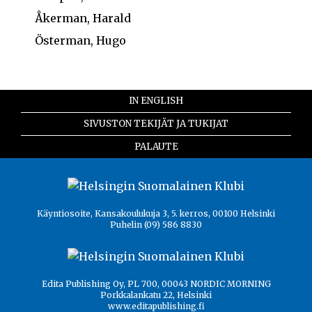
Åkerman, Harald
Österman, Hugo
IN ENGLISH
SIVUSTON TEKIJÄT JA TUKIJAT
PALAUTE
Käyntiosoite, Kansakoulukuja 3, 5. kerros, 00100 Helsinki
Puhelin (09) 586 8830
Edita Publishing Oy, PL 700, 00043 NORDIC MORNING
Porkkalankatu 22, Helsinki
www.editapublishing.fi