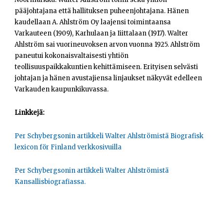
Opiskelijat
pääjohtajana että hallituksen puheenjohtajana. Hänen
kaudellaan A. Ahlström Oy laajensi toimintaansa
Haku:
Varkauteen (1909), Karhulaan ja Iiittalaan (1917). Walter
Ahlström sai vuorineuvoksen arvon vuonna 1925. Ahlström
paneutui kokonaisvaltaisesti yhtiön
teollisuuspaikkakuntien kehittämiseen. Erityisen selvästi
johtajan ja hänen avustajiensa linjaukset näkyvät edelleen
Varkauden kaupunkikuvassa.
Linkkejä:
Per Schybergsonin artikkeli Walter Ahlströmistä Biografisk
lexicon för Finland verkkosivuilla
Per Schybergsonin artikkeli Walter Ahlströmistä
Kansallisbiografiassa.