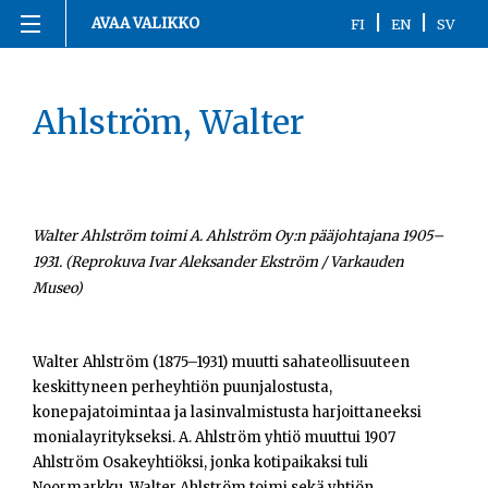
|
|
AVAA VALIKKO
FI
EN
SV
Siirry
Etusivu
sisältöön
Ahlström, Walter
1863-1916
1917
1918
Walter Ahlström toimi A. Ahlström Oy:n pääjohtajana 1905–
1931. (Reprokuva Ivar Aleksander Ekström / Varkauden
1919-1920
Museo)
1921-2020
Walter Ahlström (1875–1931) muutti sahateollisuuteen
keskittyneen perheyhtiön puunjalostusta,
Kronologia
konepajatoimintaa ja lasinvalmistusta harjoittaneeksi
monialayritykseksi. A. Ahlström yhtiö muuttui 1907
Henkilöt
Ahlström Osakeyhtiöksi, jonka kotipaikaksi tuli
Noormarkku. Walter Ahlström toimi sekä yhtiön